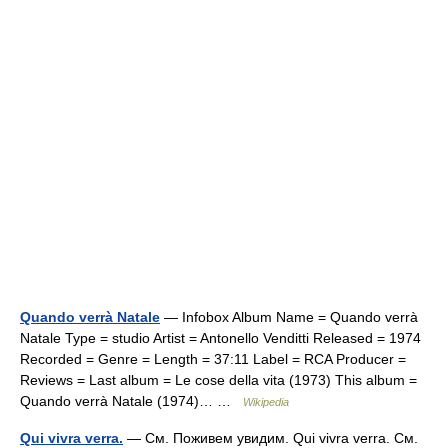
Quando verrà Natale
— Infobox Album Name = Quando verrà
Natale Type = studio Artist = Antonello Venditti Released = 1974
Recorded = Genre = Length = 37:11 Label = RCA Producer =
Reviews = Last album = Le cose della vita (1973) This album =
Quando verrà Natale (1974)… …
Wikipedia
Qui vivra verra.
— См. Поживем увидим. Qui vivra verra. См.