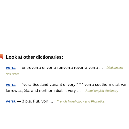
Look at other dictionaries:
verra
— entreverra enverra renverra reverra verra …
Dictionnaire
des rimes
verra
— ˈverə Scotland variant of very * * * verra southern dial. var.
farrow a.; Sc. and northern dial. f. very …
Useful english dictionary
verra
— 3 p.s. Fut. voir …
French Morphology and Phonetics