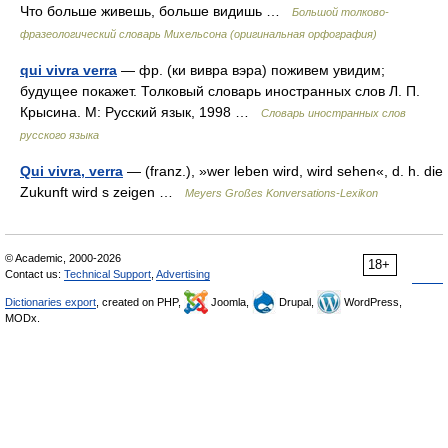
Что больше живешь, больше видишь …
Большой толково-
фразеологический словарь Михельсона (оригинальная орфография)
qui vivra verra
— фр. (ки вивра вэра) поживем увидим;
будущее покажет. Толковый словарь иностранных слов Л. П.
Крысина. М: Русский язык, 1998 …
Словарь иностранных слов
русского языка
Qui vivra, verra
— (franz.), »wer leben wird, wird sehen«, d. h. die
Zukunft wird s zeigen …
Meyers Großes Konversations-Lexikon
© Academic, 2000-2026
18+
Contact us:
Technical Support
,
Advertising
Dictionaries export
, created on PHP,
Joomla,
Drupal,
WordPress,
MODx.