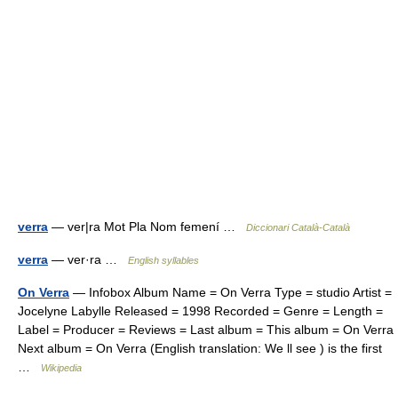
verra
— ver|ra Mot Pla Nom femení …
Diccionari Català-Català
verra
— ver·ra …
English syllables
On Verra
— Infobox Album Name = On Verra Type = studio Artist =
Jocelyne Labylle Released = 1998 Recorded = Genre = Length =
Label = Producer = Reviews = Last album = This album = On Verra
Next album = On Verra (English translation: We ll see ) is the first
…
Wikipedia